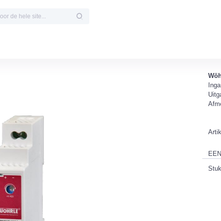
Wöh
Ing
Uit
Afm
Art
EEN
Stu