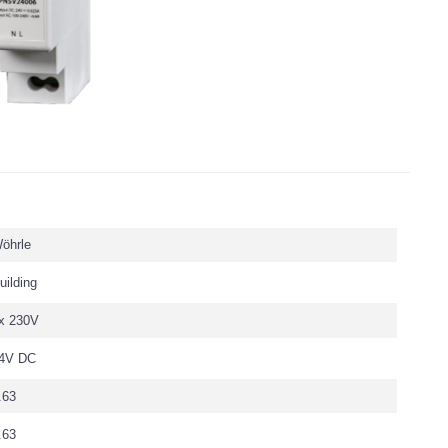
öhrle
uilding
x 230V
4V DC
.63
.63