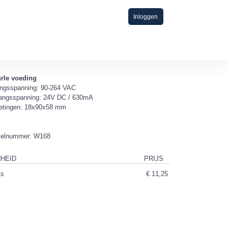
Inloggen
rle voeding
angsspanning: 90-264 VAC
gangsspanning: 24V DC / 630mA
etingen: 18x90x58 mm
ikelnummer: W168
HEID
PRIJS
ks
€ 11,25