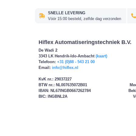
SNELLE LEVERING
Vóór 15:00 besteld, zelfde dag verzonden
Hiflex Automatiseringstechniek B.V.
De Wadi 2
3343 LK Hendrik-Ido-Ambacht
(kaart)
Telefoon:
+31 (0)88 - 543 21 00
Email:
info@hiflex.nl
KvK nr.: 29037227
BTW nr.: NL007635072B01 Meer in
IBAN: NL67INGB0667262784 Bekijk on
BIC: INGBNL2A Volg o