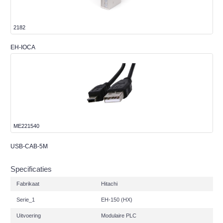
2182
EH-IOCA
ME221540
USB-CAB-5M
Specificaties
Fabrikaat
Hitachi
Serie_1
EH-150 (HX)
Uitvoering
Modulaire PLC