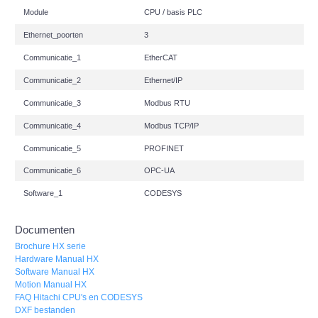
Module
CPU / basis PLC
Ethernet_poorten
3
Communicatie_1
EtherCAT
Communicatie_2
Ethernet/IP
Communicatie_3
Modbus RTU
Communicatie_4
Modbus TCP/IP
Communicatie_5
PROFINET
Communicatie_6
OPC-UA
Software_1
CODESYS
Documenten
Brochure HX serie
Hardware Manual HX
Software Manual HX
Motion Manual HX
FAQ Hitachi CPU's en CODESYS
DXF bestanden