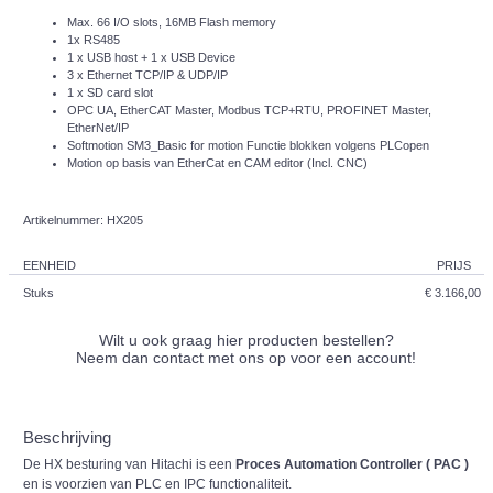
Max. 66 I/O slots, 16MB Flash memory
1x RS485
1 x USB host + 1 x USB Device
3 x Ethernet TCP/IP & UDP/IP
1 x SD card slot
OPC UA, EtherCAT Master, Modbus TCP+RTU, PROFINET Master,
EtherNet/IP
Softmotion SM3_Basic for motion Functie blokken volgens PLCopen
Motion op basis van EtherCat en CAM editor (Incl. CNC)
Artikelnummer: HX205
EENHEID
PRIJS
Stuks
€ 3.166,00
Wilt u ook graag hier producten bestellen?
Neem dan contact met ons op voor een account!
Beschrijving
De HX besturing van Hitachi is een
Proces Automation Controller ( PAC )
en is voorzien van PLC en IPC functionaliteit.