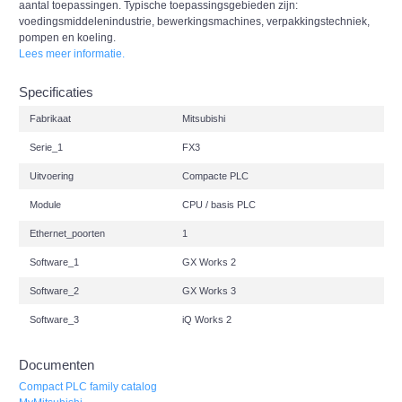
aantal toepassingen. Typische toepassingsgebieden zijn:
voedingsmiddelenindustrie, bewerkingsmachines, verpakkingstechniek,
pompen en koeling.
Lees meer informatie.
Specificaties
Fabrikaat
Mitsubishi
Serie_1
FX3
Uitvoering
Compacte PLC
Module
CPU / basis PLC
Ethernet_poorten
1
Software_1
GX Works 2
Software_2
GX Works 3
Software_3
iQ Works 2
Documenten
Compact PLC family catalog