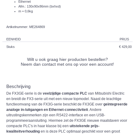
Ethernet
Afm.: 130x90x86mm (bxhxd)
m = 0,6kg
Artikelnummer: ME264869
EENHEID
PRIJS
Stuks
€ 429,00
Wilt u ook graag hier producten bestellen?
Neem dan contact met ons op voor een account!
Beschrijving
De FX3GE-serie is de
veelzijdige compacte PLC
van Mitsubishi Electric
en breidt de FX3-serie uit met een nieuw topmodel. Naast de krachtige
functieomvang van de FX3G-serie beschikt de FX3GE over
geïntegreerde
analoge in-/uitgangen en Ethernet-connectiviteit
. Andere
uitrustingskenmerken zijn een RS422-interface en een USB-
programmeeraansluiting. Hiermee zet de FX3GE nieuwe maatstaven voor
compacte PLC's in haar klasse bij een
uitstekende prijs-
kwaliteitverhouding
en is deze PLC optimaal geschikt voor een groot