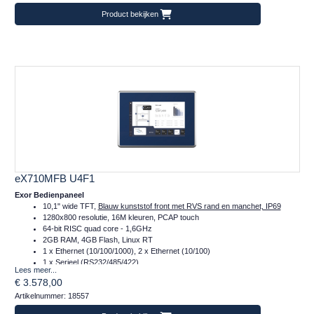
Frontafmeting: 282x197 (mm)
Product bekijken
eX710MFB U4F1
Exor Bedienpaneel
10,1" wide TFT,
Blauw kunststof front met RVS rand en manchet, IP69
1280x800 resolutie, 16M kleuren, PCAP touch
64-bit RISC quad core - 1,6GHz
2GB RAM, 4GB Flash, Linux RT
1 x Ethernet (10/100/1000), 2 x Ethernet (10/100)
1 x Serieel (RS232/485/422)
Lees meer...
2 x Plug-in, 2 x USB, 1 x SD
€ 3.578,00
Temperatuur inzetbereik: -20..+60°C
Artikelnummer: 18557
CE, ontworpen volgens DIN EN1672-2, EHEDG en FDA 21 CFR 177.2006
Frontafmeting: 310x225 (mm)