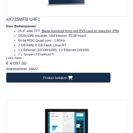
eX715MFB U4F1
Exor Bedienpaneel
15,6" wide TFT,
Blauw kunststof front met RVS rand en manchet, IP69
1920x1080 resolutie, 16M kleuren, PCAP touch
64-bit RISC Quad core - 1,6GHz
2 GB RAM, 8 GB Flash, Linux RT
1 x Ethernet (10/100/1000), 2 x Ethernet (10/100)
1 x Serieel (232/485/422)
Lees meer...
2 x Plug-in, 2 x USB, 1 x SD
€ 4.097,00
Temperatuur inzetbereik: -20..+60°C
Artikelnummer: 18622
CE, ontworpen volgens DIN EN1672-2, EHEDG en FDA 21 CFR 177.2006
Frontafmeting: 450x295 (mm)
Product bekijken