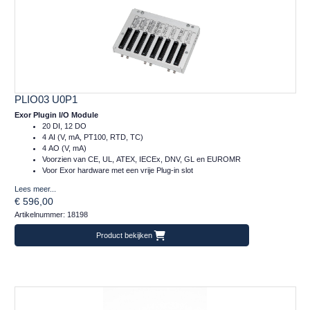
PLIO03 U0P1
Exor Plugin I/O Module
20 DI, 12 DO
4 AI (V, mA, PT100, RTD, TC)
4 AO (V, mA)
Voorzien van CE, UL, ATEX, IECEx, DNV, GL en EUROMR
Voor Exor hardware met een vrije Plug-in slot
Lees meer...
€ 596,00
Artikelnummer: 18198
Product bekijken