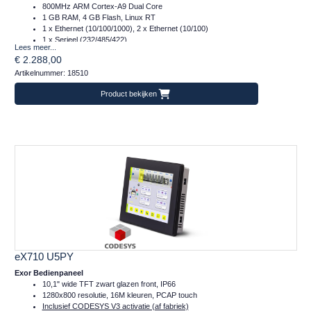
800MHz ARM Cortex-A9 Dual Core
1 GB RAM, 4 GB Flash, Linux RT
1 x Ethernet (10/100/1000), 2 x Ethernet (10/100)
1 x Serieel (232/485/422)
Lees meer...
2 x Plug-in, 2 x USB, 1 x SD
€ 2.288,00
Temperatuur inzetbereik: -20..+60°C
Artikelnummer: 18510
CE, DNVGL, EUROMR, cULus, Class I Div 2, ATEX en IECex
Frontafmeting: 282x197 (mm)
Product bekijken
eX710 U5PY
Exor Bedienpaneel
10,1" wide TFT zwart glazen front, IP66
1280x800 resolutie, 16M kleuren, PCAP touch
Inclusief CODESYS V3 activatie (af fabriek)