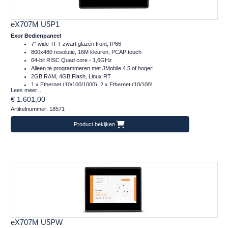
eX707M U5P1
Exor Bedienpaneel
7" wide TFT zwart glazen front, IP66
800x480 resolutie, 16M kleuren, PCAP touch
64-bit RISC Quad core - 1,6GHz
Alleen te programmeren met JMobile 4.5 of hoger!
2GB RAM, 4GB Flash, Linux RT
1 x Ethernet (10/100/1000), 2 x Ethernet (10/100)
Lees meer...
1 x Serieel (232/485/422)
€ 1.601,00
2 x Plug-in, 2 x USB, 1 x SD
Artikelnummer: 18571
Temperatuur inzetbereik: -20..+60°C
CE, DNVGL, cULus, Class I Div 2, ATEX en IECex
Product bekijken
Frontafmeting: 187x147 (mm)
eX707M U5PW