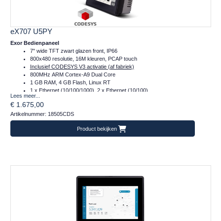
eX707 U5PY
Exor Bedienpaneel
7" wide TFT zwart glazen front, IP66
800x480 resolutie, 16M kleuren, PCAP touch
Inclusief CODESYS V3 activatie (af fabriek)
800MHz ARM Cortex-A9 Dual Core
1 GB RAM, 4 GB Flash, Linux RT
1 x Ethernet (10/100/1000), 2 x Ethernet (10/100)
Lees meer...
1 x Serieel (232/485/422)
€ 1.675,00
2 x Plug-in, 2 x USB, 1 x SD
Artikelnummer: 18505CDS
Temperatuur inzetbereik: -20..+60°C
CE, DNVGL, EUROMR, cULus, Class I Div 2, ATEX en IECex
Product bekijken
Frontafmeting: 187x147 (mm)