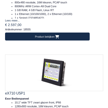
800x480 resolutie, 16M kleuren, PCAP touch
800MHz ARM Cortex-A9 Dual Core
1 GB RAM, 4 GB Flash, Linux RT
1 x Ethernet (10/100/1000), 2 x Ethernet (10/100)
1 x Serieel (232/485/422)
Lees meer...
2 x Plug-in, 2 x USB, 1 x SD
€ 2.597,00
Temperatuur inzetbereik: -20..+60°C
Artikelnummer: 18555
CE, ontworpen volgens DIN EN1672-2, EHEDG en FDA 21 CFR 177.2006
Frontafmeting: 217x177 (mm)
Product bekijken
eX710 U5P1
Exor Bedienpaneel
10,1" wide TFT zwart glazen front, IP66
1280x800 resolutie, 16M kleuren, PCAP touch