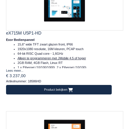
eX715M U5P1-HD
Exor Bedienpaneel
15,6" wide TFT zwart glazen front, IP66
1920x1080 resolutie, 16M kleuren, PCAP touch
64-bit RISC Quad core - 1,6GHz
Alleen te programmeren met JMobile 4.5 of hoger
2GB RAM, 4GB Flash, Linux RT
1 x Ethernet (10/100/1000), 2 x Ethernet (10/100)
Lees meer...
1 x Serieel (232/485/422)
€ 3.237,00
2 x Plug-in, 2 x USB, 1 x SD
Artikelnummer: 18586HD
Temperatuur inzetbereik: -20..+60°C
CE, DNVGL, cULus, Class I Div 2, ATEX en IECex
Product bekijken
Frontafmeting: 422x267 (mm)