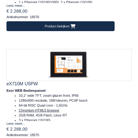
1 x Ethernet (10/100/1000), 2 x Ethernet (10/100)
Lees meer...
1 x Serieel (232/485/422)
€ 2.288,00
2 x Plug-in, 2 x USB, 1 x SD
Artikelnummer: 18576
Temperatuur inzetbereik: -20..+60°C
CE, DNVGL, cULus, Class I Div 2, ATEX en IECex
Product bekijken
Frontafmeting: 282x197 (mm)
eX710M U5PW
Exor WEB Bedienpaneel
10,1" wide TFT, zwart glazen front, IP66
1280x800 resolutie, 16M kleuren, PCAP touch
64-bit RISC Quad core - 1,6GHz
Chromium HTML5 browser
2GB RAM, 4GB Flash, Linux RT
3 x Ethernet (10/100)
Lees meer...
1 x Serieel (RS232/422/485)
€ 2.288,00
2 x Plug-in, 2 x USB, 1 x SD
Artikelnummer: 18575
Temperatuur inzetbereik: -20..+60°C