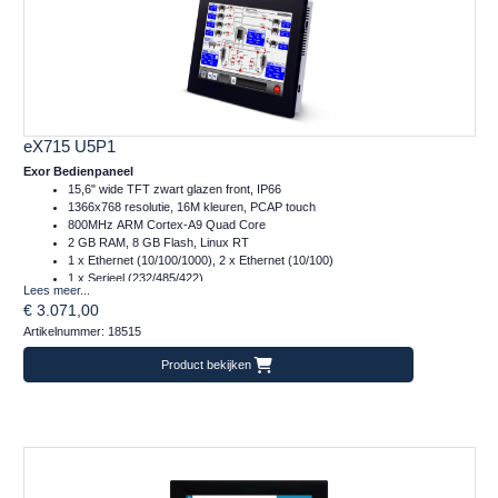
eX715 U5P1
Exor Bedienpaneel
15,6" wide TFT zwart glazen front, IP66
1366x768 resolutie, 16M kleuren, PCAP touch
800MHz ARM Cortex-A9 Quad Core
2 GB RAM, 8 GB Flash, Linux RT
1 x Ethernet (10/100/1000), 2 x Ethernet (10/100)
1 x Serieel (232/485/422)
Lees meer...
2 x Plug-in, 2 x USB, 1 x SD
€ 3.071,00
Temperatuur inzetbereik: -20..+60°C
Artikelnummer: 18515
CE, DNVGL, EUROMR, cULus, Class I Div 2, ATEX en IECex
Frontafmeting: 422x267 (mm)
Product bekijken