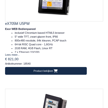
eX705M U5PW
Exor WEB Bedienpaneel
inclusief Chromium based HTML5 browser
5" wide TFT, zwart glazen front, IP66
800x480 resolutie, 64k kleuren, PCAP touch
64-bit RISC Quad core - 1,6GHz
2GB RAM, 4GB Flash, Linux RT
2 x Ethernet (10/100)
Lees meer...
1 x Serieel (RS232/422/485)
€ 821,00
1 x Plug-in, 1 x USB, 1 x SD
Artikelnummer: 18540
Temperatuur inzetbereik: -20..+60°C
Frontafmeting: 147x107 (mm)
Product bekijken