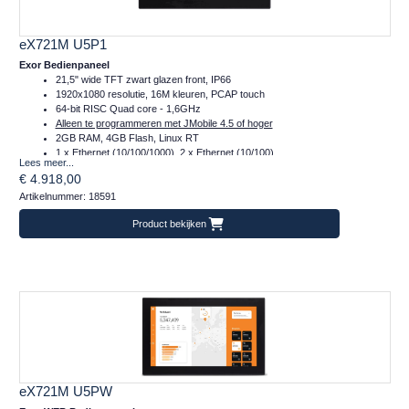
eX721M U5P1
Exor Bedienpaneel
21,5" wide TFT zwart glazen front, IP66
1920x1080 resolutie, 16M kleuren, PCAP touch
64-bit RISC Quad core - 1,6GHz
Alleen te programmeren met JMobile 4.5 of hoger
2GB RAM, 4GB Flash, Linux RT
1 x Ethernet (10/100/1000), 2 x Ethernet (10/100)
Lees meer...
1 x Serieel (232/485/422)
€ 4.918,00
2 x Plug-in, 2 x USB, 1 x SD
Artikelnummer: 18591
Temperatuur inzetbereik: -20..+60°C
CE, DNVGL, cULus, Class I Div 2, ATEX en IECex
Product bekijken
Frontafmeting: 552x347 (mm)
eX721M U5PW