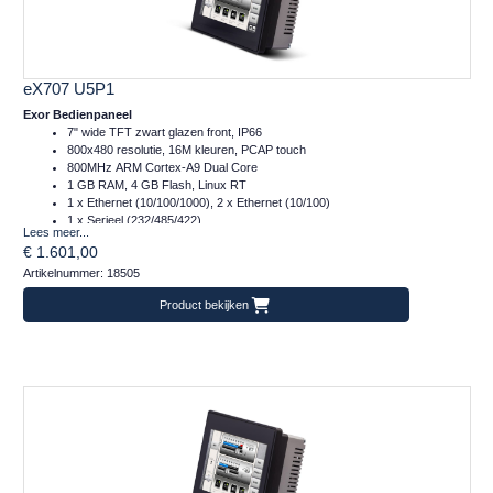
eX707 U5P1
Exor Bedienpaneel
7" wide TFT zwart glazen front, IP66
800x480 resolutie, 16M kleuren, PCAP touch
800MHz ARM Cortex-A9 Dual Core
1 GB RAM, 4 GB Flash, Linux RT
1 x Ethernet (10/100/1000), 2 x Ethernet (10/100)
1 x Serieel (232/485/422)
Lees meer...
2 x Plug-in, 2 x USB, 1 x SD
€ 1.601,00
Temperatuur inzetbereik: -20..+60°C
Artikelnummer: 18505
CE, DNVGL, EUROMR, cULus, Class I Div 2, ATEX en IECex
Frontafmeting: 187x147 (mm)
Product bekijken