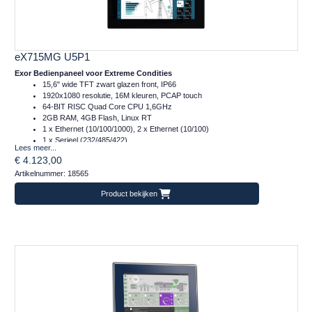
eX715MG U5P1
Exor Bedienpaneel voor Extreme Condities
15,6" wide TFT zwart glazen front, IP66
1920x1080 resolutie, 16M kleuren, PCAP touch
64-BIT RISC Quad Core CPU 1,6GHz
2GB RAM, 4GB Flash, Linux RT
1 x Ethernet (10/100/1000), 2 x Ethernet (10/100)
1 x Serieel (232/485/422)
Lees meer...
2 x Plug-in, 2 x USB, 1 x SD
€ 4.123,00
Temperatuur inzetbereik: -30..+70°C
Artikelnummer: 18565
Gecoate printplaten
Sterkere achtergrondverlichting en optische binding van het touch-gedeelte
Product bekijken
voor aflezing in direct zonlicht
Alleen te programmeren met JMobile 4.5 of hoger
CE-Industrial, CE-Marine, DNVGL
Frontafmeting: 422x267 (mm)