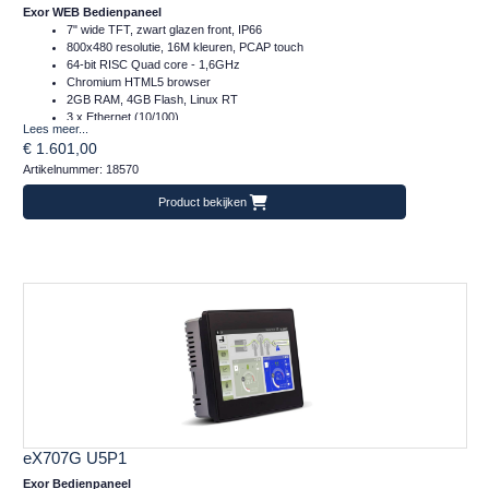
Exor WEB Bedienpaneel
7" wide TFT, zwart glazen front, IP66
800x480 resolutie, 16M kleuren, PCAP touch
64-bit RISC Quad core - 1,6GHz
Chromium HTML5 browser
2GB RAM, 4GB Flash, Linux RT
3 x Ethernet (10/100)
Lees meer...
1 x Serieel (RS232/422/485)
€ 1.601,00
2 x Plug-in, 2 x USB, 1 x SD
Artikelnummer: 18570
Temperatuur inzetbereik: -20..+60°C
Frontafmeting: 187x147 (mm)
Product bekijken
eX707G U5P1
Exor Bedienpaneel