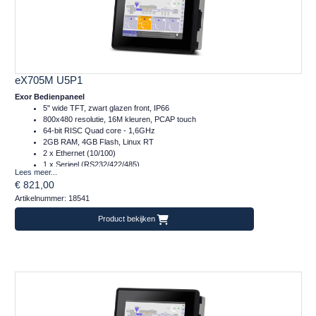
eX705M U5P1
Exor Bedienpaneel
5" wide TFT, zwart glazen front, IP66
800x480 resolutie, 16M kleuren, PCAP touch
64-bit RISC Quad core - 1,6GHz
2GB RAM, 4GB Flash, Linux RT
2 x Ethernet (10/100)
1 x Serieel (RS232/422/485)
Lees meer...
1 x Plug-in, 1 x USB, 1 x SD
€ 821,00
Temperatuur inzetbereik: -20..+60°C
Artikelnummer: 18541
Frontafmeting: 147x107 (mm)
Product bekijken