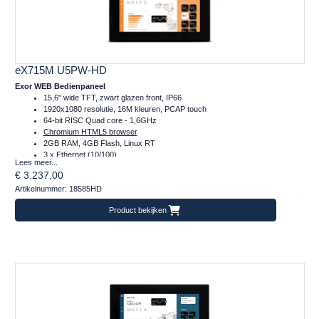
eX715M U5PW-HD
Exor WEB Bedienpaneel
15,6" wide TFT, zwart glazen front, IP66
1920x1080 resolutie, 16M kleuren, PCAP touch
64-bit RISC Quad core - 1,6GHz
Chromium HTML5 browser
2GB RAM, 4GB Flash, Linux RT
3 x Ethernet (10/100)
Lees meer...
1 x Serieel (RS232/422/485)
€ 3.237,00
2 x Plug-in, 2 x USB, 1 x SD
Artikelnummer: 18585HD
Temperatuur inzetbereik: -20..+60°C
Frontafmeting: 422x267 (mm)
Product bekijken