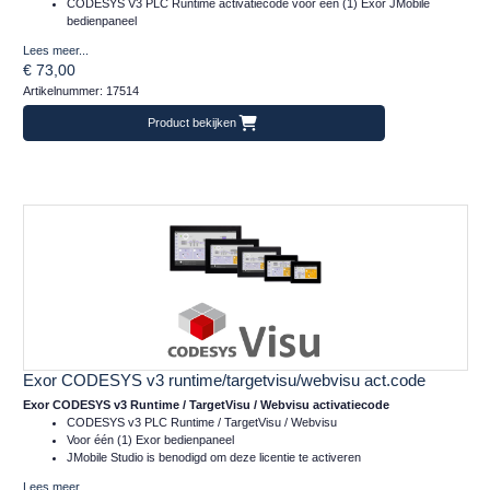
CODESYS V3 PLC Runtime activatiecode voor één (1) Exor JMobile
bedienpaneel
Lees meer...
€ 73,00
Artikelnummer: 17514
Product bekijken
Exor CODESYS v3 runtime/targetvisu/webvisu act.code
Exor CODESYS v3 Runtime / TargetVisu / Webvisu activatiecode
CODESYS v3 PLC Runtime / TargetVisu / Webvisu
Voor één (1) Exor bedienpaneel
JMobile Studio is benodigd om deze licentie te activeren
Lees meer...