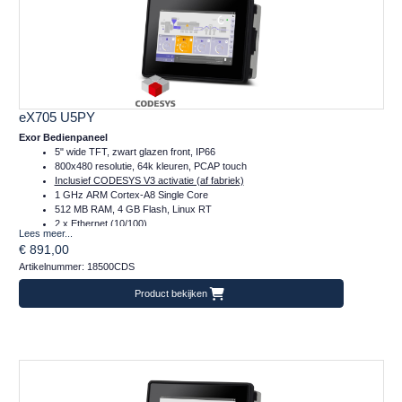
eX705 U5PY
Exor Bedienpaneel
5" wide TFT, zwart glazen front, IP66
800x480 resolutie, 64k kleuren, PCAP touch
Inclusief CODESYS V3 activatie (af fabriek)
1 GHz ARM Cortex-A8 Single Core
512 MB RAM, 4 GB Flash, Linux RT
2 x Ethernet (10/100)
Lees meer...
1 x Serieel (RS232/422/485)
€ 891,00
1 x Plug-in, 1 x USB, 1 x SD
Artikelnummer: 18500CDS
Temperatuur inzetbereik: -20..+60°C
Frontafmeting: 147x107 (mm)
Product bekijken