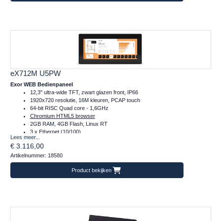
eX712M U5PW
Exor WEB Bedienpaneel
12,3" ultra-wide TFT, zwart glazen front, IP66
1920x720 resolutie, 16M kleuren, PCAP touch
64-bit RISC Quad core - 1,6GHz
Chromium HTML5 browser
2GB RAM, 4GB Flash, Linux RT
3 x Ethernet (10/100)
Lees meer...
1 x Serieel (RS232/422/485)
€ 3.116,00
2 x Plug-in, 2 x USB, 1 x SD
Artikelnummer: 18580
Temperatuur inzetbereik: -20..+60°C
Frontafmeting: 344x163 (mm)
Product bekijken