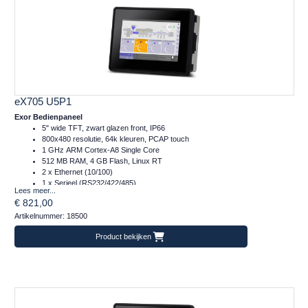
eX705 U5P1
Exor Bedienpaneel
5" wide TFT, zwart glazen front, IP66
800x480 resolutie, 64k kleuren, PCAP touch
1 GHz ARM Cortex-A8 Single Core
512 MB RAM, 4 GB Flash, Linux RT
2 x Ethernet (10/100)
1 x Serieel (RS232/422/485)
Lees meer...
1 x Plug-in, 1 x USB, 1 x SD
€ 821,00
Temperatuur inzetbereik: -20..+60°C
Artikelnummer: 18500
Frontafmeting: 147x107 (mm)
Product bekijken