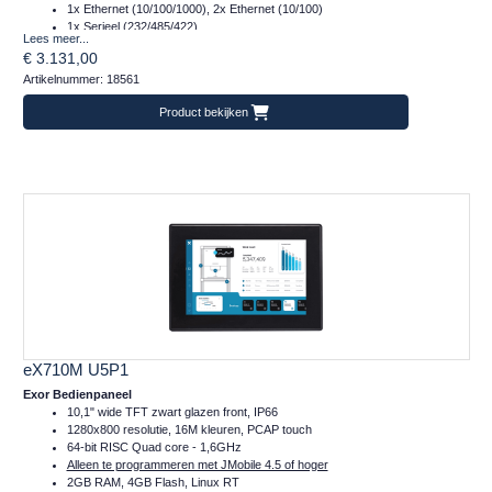
1x Ethernet (10/100/1000), 2x Ethernet (10/100)
1x Serieel (232/485/422)
Lees meer...
2x Plug-in, 2x USB, 1x SD
€ 3.131,00
Temperatuur inzetbereik: -20..+60°C
Artikelnummer: 18561
Gecoate printplaten
Sterkere achtergrondverlichting en optische binding van het touch-gedeelte
Product bekijken
voor aflezing in direct zonlicht
Alleen te programmeren met JMobile 4.5 of hoger
CE-Industrial, CE-Marine, DNVGL
Frontafmeting: 282x197 (mm)
eX710M U5P1
Exor Bedienpaneel
10,1" wide TFT zwart glazen front, IP66
1280x800 resolutie, 16M kleuren, PCAP touch
64-bit RISC Quad core - 1,6GHz
Alleen te programmeren met JMobile 4.5 of hoger
2GB RAM, 4GB Flash, Linux RT