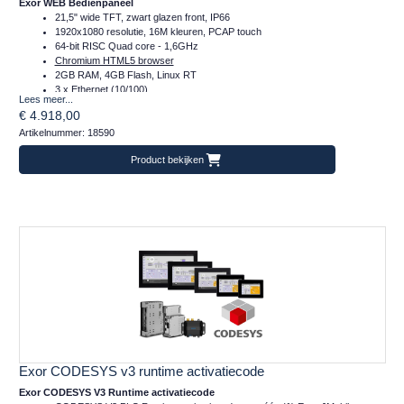
Exor WEB Bedienpaneel
21,5" wide TFT, zwart glazen front, IP66
1920x1080 resolutie, 16M kleuren, PCAP touch
64-bit RISC Quad core - 1,6GHz
Chromium HTML5 browser
2GB RAM, 4GB Flash, Linux RT
3 x Ethernet (10/100)
Lees meer...
1 x Serieel (RS232/422/485)
€ 4.918,00
2 x Plug-in, 2 x USB, 1 x SD
Artikelnummer: 18590
Temperatuur inzetbereik: -20..+60°C
Frontafmeting: 552x347 (mm)
Product bekijken
Exor CODESYS v3 runtime activatiecode
Exor CODESYS V3 Runtime activatiecode