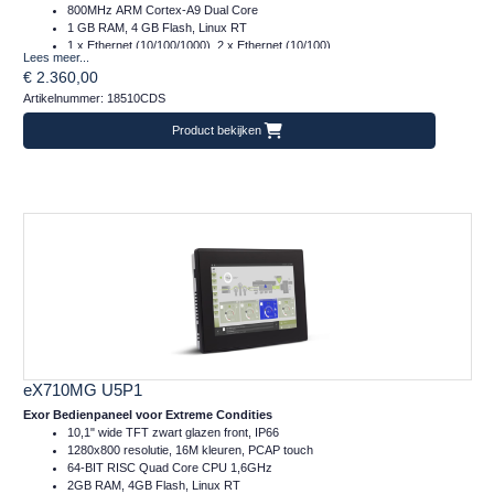
800MHz ARM Cortex-A9 Dual Core
1 GB RAM, 4 GB Flash, Linux RT
1 x Ethernet (10/100/1000), 2 x Ethernet (10/100)
Lees meer...
1 x Serieel (232/485/422)
€ 2.360,00
2 x Plug-in, 2 x USB, 1 x SD
Artikelnummer: 18510CDS
Temperatuur inzetbereik: -20..+60°C
CE, DNVGL, EUROMR, cULus, Class I Div 2, ATEX en IECex
Product bekijken
Frontafmeting: 282x197 (mm)
eX710MG U5P1
Exor Bedienpaneel voor Extreme Condities
10,1" wide TFT zwart glazen front, IP66
1280x800 resolutie, 16M kleuren, PCAP touch
64-BIT RISC Quad Core CPU 1,6GHz
2GB RAM, 4GB Flash, Linux RT