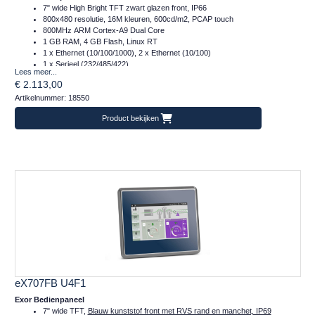
7" wide High Bright TFT zwart glazen front, IP66
800x480 resolutie, 16M kleuren, 600cd/m2, PCAP touch
800MHz ARM Cortex-A9 Dual Core
1 GB RAM, 4 GB Flash, Linux RT
1 x Ethernet (10/100/1000), 2 x Ethernet (10/100)
1 x Serieel (232/485/422)
Lees meer...
2 x Plug-in, 2 x USB, 1 x SD
€ 2.113,00
Temperatuur inzetbereik: -20..+60°C
Artikelnummer: 18550
CE, DNVGL, EUROMR, cULus, Class I Div 2, ATEX en IECex
Frontafmeting: 187x147 (mm)
Product bekijken
eX707FB U4F1
Exor Bedienpaneel
7" wide TFT,
Blauw kunststof front met RVS rand en manchet, IP69