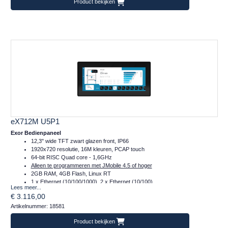
Product bekijken
eX712M U5P1
Exor Bedienpaneel
12,3" wide TFT zwart glazen front, IP66
1920x720 resolutie, 16M kleuren, PCAP touch
64-bit RISC Quad core - 1,6GHz
Alleen te programmeren met JMobile 4.5 of hoger
2GB RAM, 4GB Flash, Linux RT
1 x Ethernet (10/100/1000), 2 x Ethernet (10/100)
Lees meer...
1 x Serieel (232/485/422)
€ 3.116,00
2 x Plug-in, 2 x USB, 1 x SD
Artikelnummer: 18581
Temperatuur inzetbereik: -20..+60°C
CE, DNVGL, cULus, Class I Div 2, ATEX en IECex
Product bekijken
Frontafmeting: 345x163 (mm)