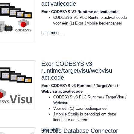
1x Serieel RS485 (M12 connector)
activatiecode
1x USB2.0 (M12 connector)
Exor CODESYS V3 Runtime activatiecode
1x Digitale output
1x 24V voeding (M12 connectoren)
CODESYS V3 PLC Runtime activatiecode
Temperatuur inzetbereik: -30..+70°C
voor één (1) Exor JMobile bedienpaneel
Voorzien van CE, DNV-GL in voorbereiding
Lees meer...
(eind 2022)
Frontafmeting: 159x115 (mm)
Exor CODESYS v3
runtime/targetvisu/webvisu
act.code
Exor CODESYS v3 Runtime / TargetVisu /
Webvisu activatiecode
CODESYS v3 PLC Runtime / TargetVisu /
Webvisu
Voor één (1) Exor bedienpaneel
JMobile Studio is benodigd om deze
licentie te activeren
Lees meer...
JMobile Database Connector