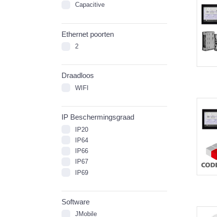
Capacitive
Ethernet poorten
2
Draadloos
WIFI
IP Beschermingsgraad
IP20
IP64
IP66
IP67
IP69
Software
JMobile