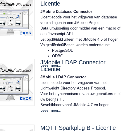
Licentie
JMobile Database Connector
Licentiecode voor het vrijgeven van database
verbindingen in een JMobile Project
Data uitwisseling door middel van een macro of
een Javascript API
Let op: Werkt alleen met JMobile 4.5 of hoger
MYSQL
Volgende databases worden ondersteunt:
MariaDB
PostgreSQL
ODBC
JMobile LDAP Connector
Lees meer...
Licentie
JMobile LDAP Connector
Licentiecode voor het vrijgeven van het
Lightweight Directory Access Protocol.
Voor het synchroniseren van uw gebruikers met
uw bedrijfs IT.
Beschikbaar vanaf JMobile 4.7 en hoger.
Lees meer...
MQTT Sparkplug B - Licentie