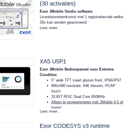
(30 activaties)
Exor JMobile Studio software
Licentieovereenkomst met 1 registratiecode welke
30x kan worden geactiveerd.
Lees meer...
XA5 U5P1
Exor JMobile Bedienpaneel voor Extreme
Condities
5" wide TFT zwart glazen front, IP66/IP67
800x480 resolutie, 64K kleuren, PCAP
touch
32-BIT RISC Dual Core 650MHz
Alleen te programmeren met JMobile 4.5 of
hoger!
Lees meer...
1GB RAM, 8GB Flash, Linux RT
2x Ethernet 10/100Mbit (M12 connectoren)
2x CAN-Poort (M12 connectoren)
Exor CODESYS v3 runtime